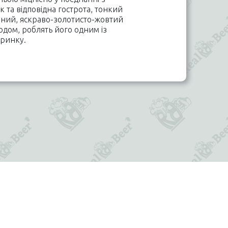
 та відповідна гострота, тонкий
ений, яскраво-золотисто-жовтий
дом, роблять його одним із
 ринку.
+380689387267
REALBEER.TM@GMAIL.COM