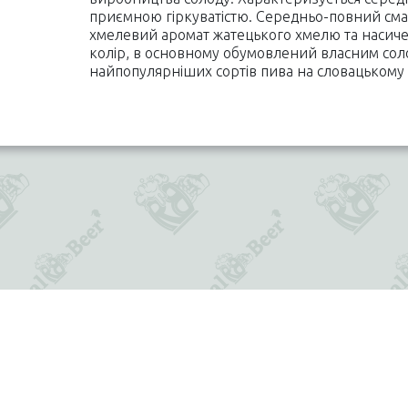
приємною гіркуватістю. Середньо-повний смак
хмелевий аромат жатецького хмелю та насич
колір, в основному обумовлений власним соло
найпопулярніших сортів пива на словацькому
Оплата і доставка
Політика конфіденційності
Дисконтна програма