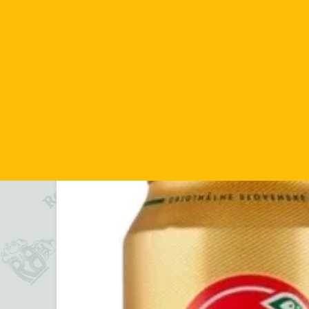
ДІЗНАТИСЬ ПОДРО
Головна
/
Баночні напої
/ Zlaty Bazant з/б 0,5 л