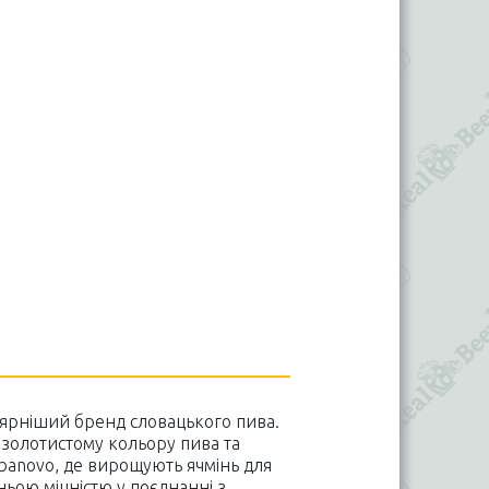
лярніший бренд словацького пива.
золотистому кольору пива та
rbanovo, де вирощують ячмінь для
ьою міцністю у поєднанні з