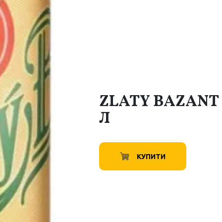
ZLATY BAZANT З
Л
КУПИТИ