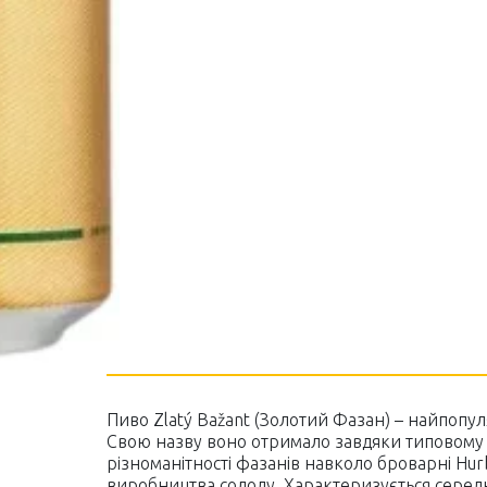
Пиво Zlatý Bažant (Золотий Фазан) – найпопу
Свою назву воно отримало завдяки типовому 
різноманітності фазанів навколо броварні Hu
виробництва солоду. Характеризується середн