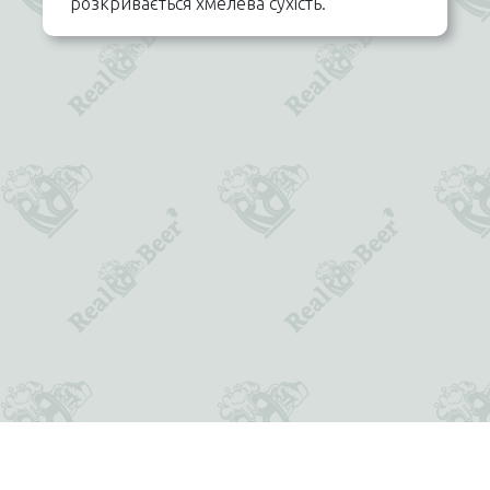
розкривається хмелева сухість.