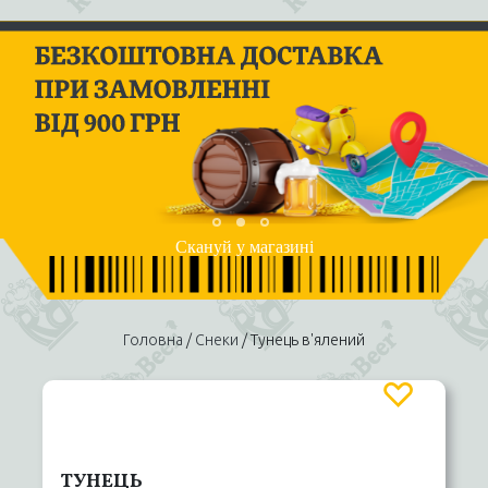
Скануй у магазині
Головна
/
Снеки
/ Тунець в'ялений
ТУНЕЦЬ